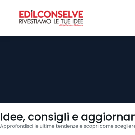
Idee, consigli e aggiorna
Approfondisci le ultime tendenze e scopri come scegliere 