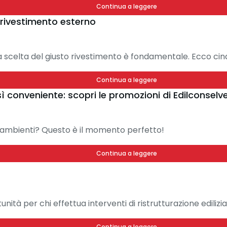
Continua a leggere
l rivestimento esterno
a scelta del giusto rivestimento è fondamentale. Ecco ci
Continua a leggere
 conveniente: scopri le promozioni di Edilconselv
oi ambienti? Questo è il momento perfetto!
Continua a leggere
nità per chi effettua interventi di ristrutturazione ediliz
Continua a leggere