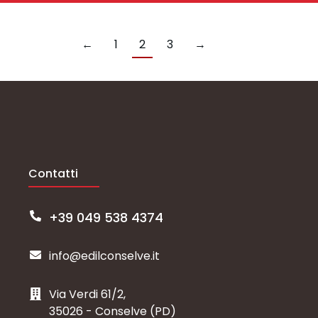
←
1
2
3
→
Contatti
+39 049 538 4374
info@edilconselve.it
Via Verdi 61/2,
35026 - Conselve (PD)