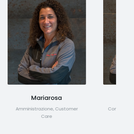
a
Denis
Customer
Consulente tecnico, Customer
Care