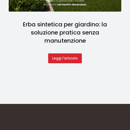
ba sintetica per giardino: la
soluzione pratica senza
pav
manutenzione
Leggi l'articolo